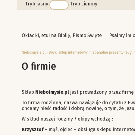
Tryb jasny
Tryb ciemny
Okładki, etui na Biblię, Pismo Święte
Psalmy imi
Nieboimysie.pl - Boski sklep internetowy, niebanalne prezenty religij
O firmie
Sklep
Nieboimysie.pl
jest prowadzony przez firmę
To firma rodzinna, nazwa nawiązuje do cytatu z Ewa
chcemy nieść radość i dobrą nowinę, o tym, że Jezus
W skład naszej rodziny / ekipy wchodzą :
Krzysztof
– mąż, ojciec – obsługa sklepu internet