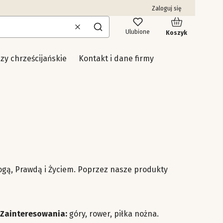
Zaloguj się
Produkty w kosz
Wyczyść
Szukaj
Ulubione
Koszyk
uzy chrześcijańskie
Kontakt i dane firmy
Drogą, Prawdą i Życiem. Poprzez nasze produkty
Zainteresowania:
góry, rower, piłka nożna.