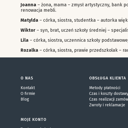
Joanna
– żona, mama – zmysł artystyczny, bank po
renowacja mebli.
Matylda
– córka, siostra, studentka – autorka wię
Wiktor
– syn, brat, uczeń szkoły średniej – specj
Lila
– córka, siostra, uczennica szkoły podstawowej
Rozalka
– córka, siostra, prawie przedszkolak – ra
Linki w stopce
O NAS
OBSŁUGA KLIENTA
Kontakt
Metody płatności
O firmie
Czas i koszty dostaw
Blog
Czas realizacji zamów
Zwroty i reklamacje
MOJE KONTO