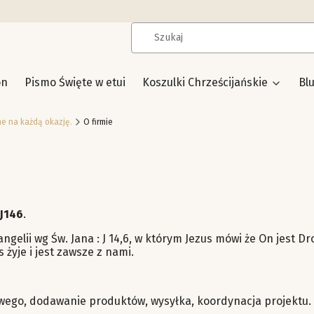
on
Pismo Święte w etui
Koszulki Chrześcijańskie
Bl
ne na każdą okazję.
O firmie
J146
.
ngelii wg Św. Jana : J 14,6, w którym Jezus mówi że On jest 
 żyje i jest zawsze z nami.
owego, dodawanie produktów, wysyłka, koordynacja projektu.