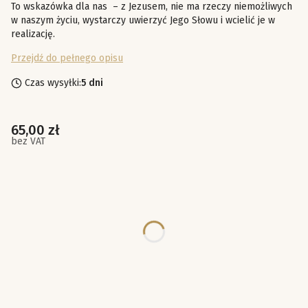
To wskazówka dla nas – z Jezusem, nie ma rzeczy niemożliwych
w naszym życiu, wystarczy uwierzyć Jego Słowu i wcielić je w
realizację.
Przejdź do pełnego opisu
Czas wysyłki:
5 dni
Cena
65,00 zł
bez VAT
Poszczególne warianty mogą różnić się ceną
*
ROZMIAR
Wybierz
*
KOLOR
Wybierz