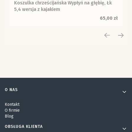
Koszulka chrześcijańska Wypłyń na głębię, Łk
5,4 wersja z kajakiem
Cena
65,00 zł
Linki w stopce
O NAS
Kontakt
O firmie
Blog
OBSŁUGA KLIENTA