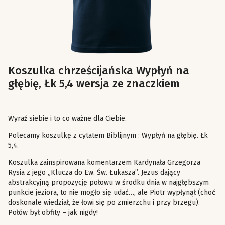
Koszulka chrześcijańska Wypłyń na
głębię, Łk 5,4 wersja ze znaczkiem
Wyraź siebie i to co ważne dla Ciebie.
Polecamy koszulkę z cytatem Biblijnym : Wypłyń na głębię. Łk
5,4.
Koszulka zainspirowana komentarzem Kardynała Grzegorza
Rysia z jego „Klucza do Ew. Św. Łukasza”. Jezus dający
abstrakcyjną propozycję połowu w środku dnia w najgłębszym
punkcie jeziora, to nie mogło się udać…, ale Piotr wypłynął (choć
doskonale wiedział, że łowi się po zmierzchu i przy brzegu).
Połów był obfity – jak nigdy!